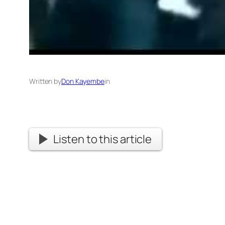
Written by
Don Kayembe
in
Listen to this article