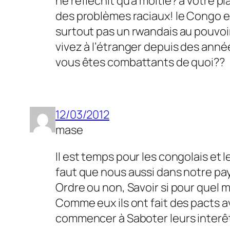
ne réfléchit qu’a moitié? a votre pla
des problèmes raciaux! le Congo es
surtout pas un rwandais au pouvoir
vivez à l’étranger depuis des anné
vous êtes combattants de quoi??
12/03/2012
mase
Il est temps pour les congolais et 
faut que nous aussi dans notre pays
Ordre ou non, Savoir si pour quel m
Comme eux ils ont fait des pacts a
commencer à Saboter leurs interê