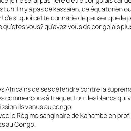
ce je ne serai pas fière d’être congolais car de
t un il n’y a pas de kassaien, de équatorien o
! c’est quoi cette connerie de penser que le 
e qu’etes vous? qu’avez vous de congolais plu
les Africains de ses défendre contre la suprema
 commencons à traquer tout les blancs qui vive
ission ils venus au congo.
vec le Régime sanginaire de Kanambe en profit
ts au Congo.