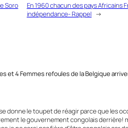
me Soro
En 1960 chacun des pays Africains 
indépendance- Rappel
→
s et 4 Femmes refoules de la Belgique arrive
i se donne le toupet de réagir parce que les o
airement le gouvernement congolais derrière! 