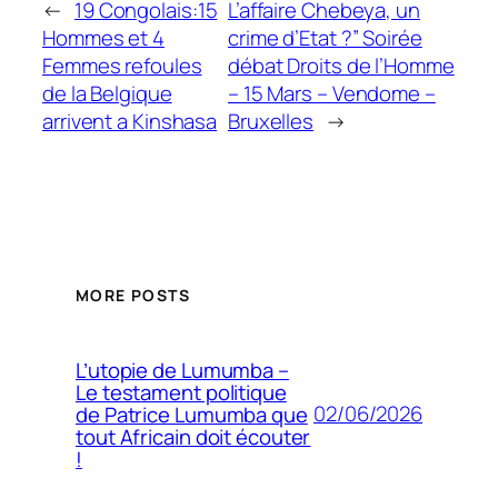
←
19 Congolais:15
L’affaire Chebeya, un
Hommes et 4
crime d’Etat ?” Soirée
Femmes refoules
débat Droits de l’Homme
de la Belgique
– 15 Mars – Vendome –
arrivent a Kinshasa
Bruxelles
→
MORE POSTS
L’utopie de Lumumba –
Le testament politique
02/06/2026
de Patrice Lumumba que
tout Africain doit écouter
!