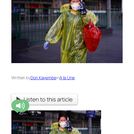
Written by
Don Kayembe
in
A la Une
Listen to this article