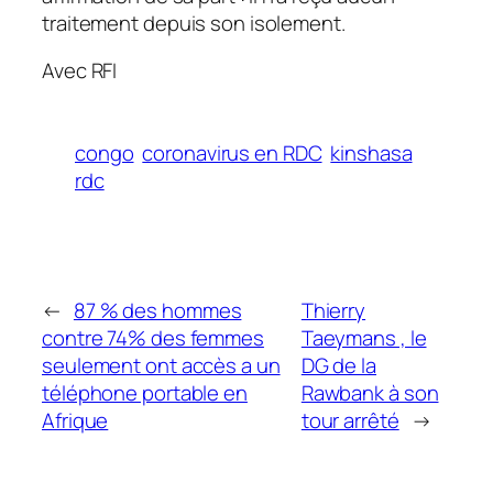
traitement depuis son isolement.
Avec RFI
congo
coronavirus en RDC
kinshasa
rdc
←
87 % des hommes
Thierry
contre 74% des femmes
Taeymans , le
seulement ont accès a un
DG de la
téléphone portable en
Rawbank à son
Afrique
tour arrêté
→