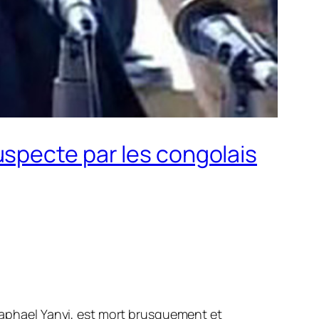
uspecte par les congolais
Raphael Yanyi, est mort brusquement et