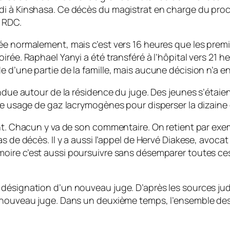
di à Kinshasa. Ce décès du magistrat en charge du proc
n RDC.
ée normalement, mais c’est vers 16 heures que les premi
rée. Raphael Yanyi a été transféré à l’hôpital vers 21 h
 d’une partie de la famille, mais aucune décision n’a en
endue autour de la résidence du juge. Des jeunes s’étaie
sse usage de gaz lacrymogènes pour disperser la dizaine
ment. Chacun y va de son commentaire. On retient par e
as de décès. Il y a aussi l’appel de Hervé Diakese, avo
oire c’est aussi poursuivre sans désemparer toutes ces 
désignation d’un nouveau juge. D’après les sources jud
un nouveau juge. Dans un deuxième temps, l’ensemble d