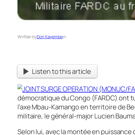
Written by
Don Kayembe
in
Listen to this article
démocratique du Congo (FARDC) ont tué 
l’axe Mbau-Kamango en territoire de Ben
militaire, le général-major Lucien Bau
Selon lui, avec la montée en puissance d