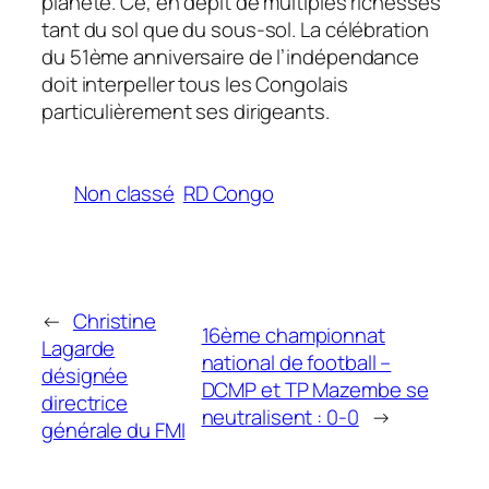
planète. Ce, en dépit de multiples richesses
tant du sol que du sous-sol. La célébration
du 51ème anniversaire de l’indépendance
doit interpeller tous les Congolais
particulièrement ses dirigeants.
Non classé
RD Congo
←
Christine
16ème championnat
Lagarde
national de football –
désignée
DCMP et TP Mazembe se
directrice
neutralisent : 0-0
→
générale du FMI