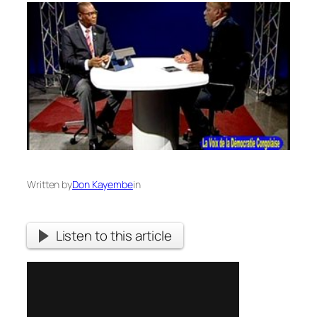
Written by
Don Kayembe
in
Listen to this article