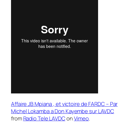
Affaire JB Mpiana , et victoire de FARDC – Par
Michel Lokamba a Don Kayembe sur LAVDC
from
Radio Tele LAVDC
on
Vimeo
.