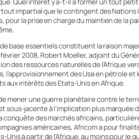
Quel intérêt y a-t-il à former un tout petit b
tout impartial que le contingent des Nations Un
, pour la prise en charge du maintien de la pa
même.
ts de base essentiels constituent la raison maj
 février 2008, Robert Moeller, adjoint du Génér
tion des ressources naturelles de l’Afrique ver
os, l’approvisionnement des Usa en pétrole et 
nts aux intérêts des Etats-Unis en Afrique.
de mener une guerre planétaire contre le terro
t sous-jacente à l’implication plus marquée d
la conquête des marchés africains, particuliè
ompagnies américaines, Africom a pour finalit
Unis à partir de l’Afrique, au moins pour le q