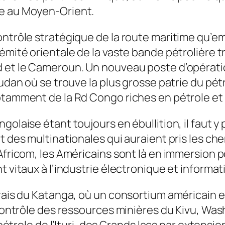
ge au Moyen-Orient.
ontrôle stratégique de la route maritime qu’e
émité orientale de la vaste bande pétrolière tr
ad et le Cameroun. Un nouveau poste d’opéra
oudan où se trouve la plus grosse patrie du pé
otamment de la Rd Congo riches en pétrole et 
olaise étant toujours en ébullition, il faut y 
t des multinationales qui auraient pris les che
Africom, les Américains sont là en immersion p
t vitaux à l’industrie électronique et informat
rais du Katanga, où un consortium américain ex
e contrôle des ressources minières du Kivu, W
 pétrole de l’Ituri, des Grands lacs par extensio