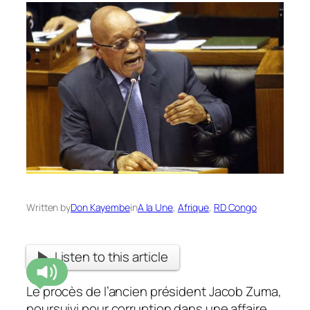
Written by
Don Kayembe
in
A la Une
, 
Afrique
, 
RD Congo
Listen to this article
Le procès de l’ancien président Jacob Zuma,
poursuivi pour corruption dans une affaire