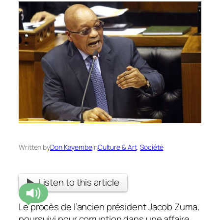
Written by
Don Kayembe
in
Culture & Art
, 
Société
Listen to this article
Le procès de l’ancien président Jacob Zuma,
poursuivi pour corruption dans une affaire