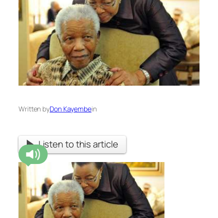
Written by
Don Kayembe
in
Listen to this article