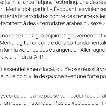
Merkel
», a lancé Tatjana Festerling, une des le
r ! Merkel doit partir !
». Évoquant les violences
attentats terroristes contre des femmes all
notamment à des «
terroristes arabes du sexe
»
iginaire de Leipzig, a enjoint le gouvernement 
Merkel agit à l’encontre de la Loi fondamental
 lui «
la violence des étrangers en Allemagne 
nt
», a-t-il dit à l’AFP.
 essentiellement local, qui n’a pas réussi à v
ale. A Leipzig, ville de gauche avec une forte
ays européens à ne pas se barricader face à l’a
e, un record historique. Plus de 400 000 d’ent