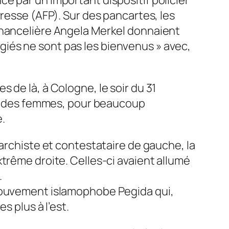
Presse (AFP). Sur des pancartes, les
chancelière Angela Merkel donnaient
fugiés ne sont pas les bienvenus » avec,
 de là, à Cologne, le soir du 31
é des femmes, pour beaucoup
.
narchiste et contestataire de gauche, la
trême droite. Celles-ci avaient allumé
.
 mouvement islamophobe Pegida qui,
s plus à l’est.