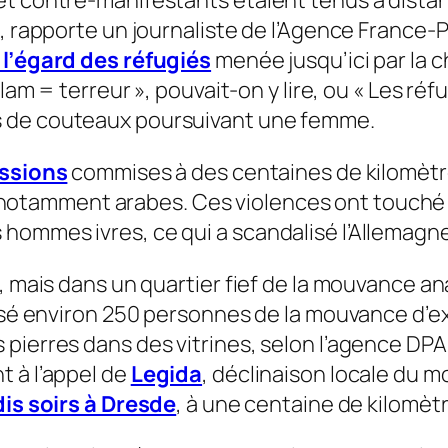
e, rapporte un journaliste de l’Agence France-
 l’égard des réfugiés
menée jusqu’ici par la 
slam = terreur », pouvait-on y lire, ou « Les ré
s de couteaux poursuivant une femme.
ssions
commises à des centaines de kilomètres
 notamment arabes. Ces violences ont touch
hommes ivres, ce qui a scandalisé l’Allemagne
e, mais dans un quartier fief de la mouvance a
ersé environ 250 personnes de la mouvance d’ex
pierres dans des vitrines, selon l’agence DPA
t à l’appel de
Legida
, déclinaison locale du
dis soirs à Dresde
, à une centaine de kilomètre