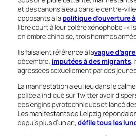
et des canons à eau dans le centre-vill
opposants à la
politique d’ouverture à
libre court à leur colère xénophobe : « I
en ombre chinoise, trois hommes armé
Ils faisaient référence à la
vague d’agre
décembre,
imputées à des migrants
,
agressées sexuellement par des jeunes 
La manifestation a eu lieu dans le calm
police a indiqué sur Twitter avoir disp
des engins pyrotechniques et lancé des 
Les manifestants de Leipzig répondaien
depuis plus d’un an,
défile tous les lun