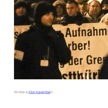
Written by
Don Kayembe
in