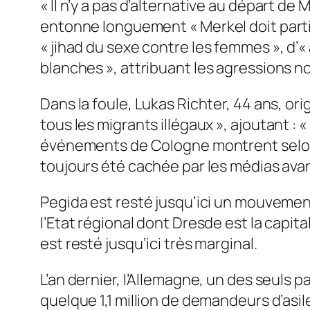
«
Il n’y a pas d’alternative au départ de 
entonne longuement «
Merkel doit parti
«
jihad du sexe contre les femmes
», d’«
blanches
», attribuant les agressions 
Dans la foule, Lukas Richter, 44 ans, or
tous les migrants illégaux
», ajoutant : «
événements de Cologne montrent selon
toujours été cachée par les médias ava
Pegida est resté jusqu’ici un mouvement
l’Etat régional dont Dresde est la capit
est resté jusqu’ici très marginal.
L’an dernier, l’Allemagne, un des seuls p
quelque 1,1 million de demandeurs d’asil