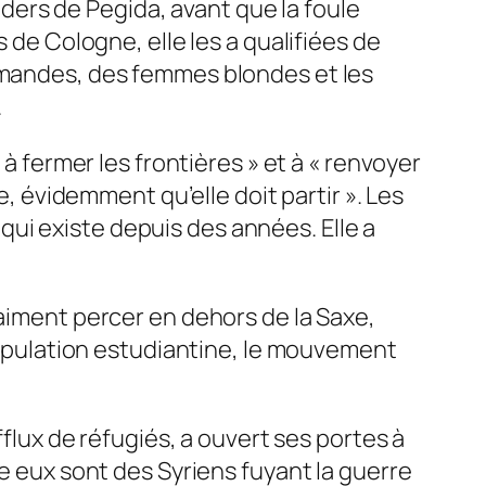
aders de Pegida, avant que la foule
 de Cologne, elle les a qualifiées de
emandes, des femmes blondes et les
.
«
à fermer les frontières
» et à «
renvoyer
e, évidemment qu’elle doit partir
». Les
qui existe depuis des années. Elle a
raiment percer en dehors de la Saxe,
 population estudiantine, le mouvement
fflux de réfugiés, a ouvert ses portes à
re eux sont des Syriens fuyant la guerre