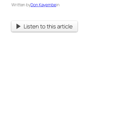
Written by
Don Kayembe
in
Listen to this article