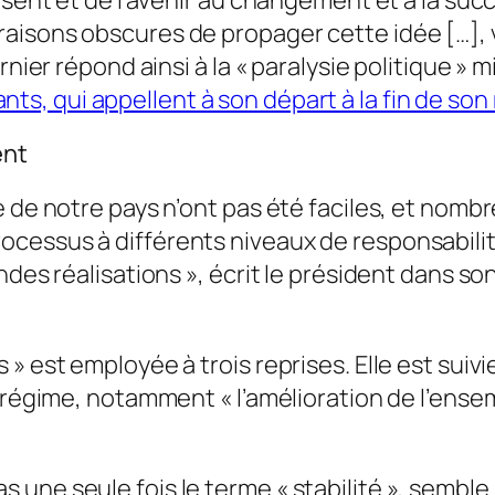
résent et de l’avenir au changement et à la su
aisons obscures de propager cette idée […],
rnier répond ainsi à la « paralysie politique »
s, qui appellent à son départ à la fin de son
ent
e de notre pays n’ont pas été faciles, et nomb
cessus à différents niveaux de responsabilité
des réalisations », écrit le président dans son
» est employée à trois reprises. Elle est suiv
le régime, notamment « l’amélioration de l’en
s une seule fois le terme « stabilité », semble 