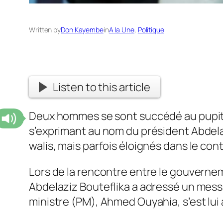
Written by
Don Kayembe
in
A la Une
, 
Politique
Listen to this article
Deux hommes se sont succédé au pupitre
s’exprimant au nom du président Abdela
walis, mais parfois éloignés dans le co
Lors de la rencontre entre le gouvernem
Abdelaziz Bouteflika a adressé un messa
ministre (PM), Ahmed Ouyahia, s’est lui