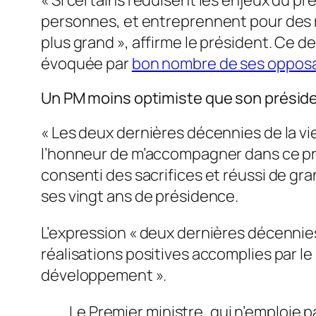
« Si certains réduisent les enjeux du p
personnes, et entreprennent pour des r
plus grand », affirme le président. Ce de
évoquée par
bon nombre de ses opposant
Un PM moins optimiste que son présid
« Les deux dernières décennies de la vi
l’honneur de m’accompagner dans ce pro
consenti des sacrifices et réussi de gran
ses vingt ans de présidence.
L’expression « deux dernières décennies 
réalisations positives accomplies par 
développement ».
Le Premier ministre, qui n’emploie pa