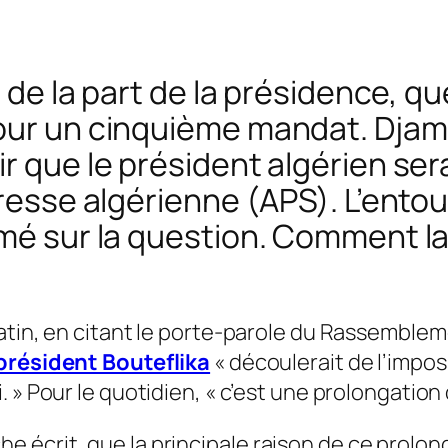
, de la part de la présidence, q
our un cinquième mandat. Djame
 que le président algérien sera 
presse algérienne (APS). L’ento
imé sur la question. Comment la
atin, en citant le porte-parole du Rassemble
président Bouteflika
«
découlerait de l’impos
.
» Pour le quotidien,
«
c’est une prolongation
 écrit, que la principale raison de ce prolon