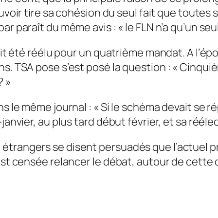
uvoir tire sa cohésion du seul fait que tout
bar
paraît du même avis : «
le FLN n’a qu’un seu
ait été réélu pour un quatrième mandat. A l’époq
s. TSA pose s’est posé la question : «
Cinquiè
?
»
ns le même journal : «
Si le schéma devait se r
janvier, au plus tard début février, et sa réél
étrangers se disent persuadés que l’actuel p
 est censée relancer le débat, autour de cette