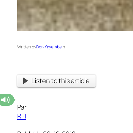
Written by
Don Kayembe
in
Listen to this article
Par
RFI