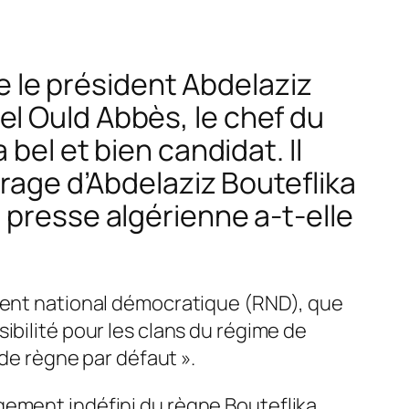
ue le président Abdelaziz
l Ould Abbès, le chef du
bel et bien candidat. Il
urage d’Abdelaziz Bouteflika
 presse algérienne a-t-elle
ment national démocratique (RND), que
sibilité pour les clans du régime de
 de règne par défaut
».
gement indéfini du règne Bouteflika,