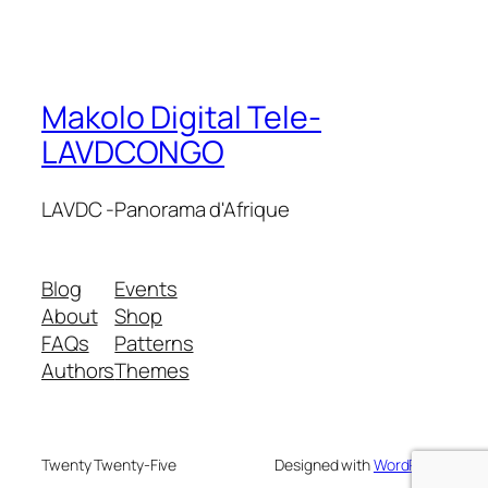
Makolo Digital Tele-
LAVDCONGO
LAVDC -Panorama d'Afrique
Blog
Events
About
Shop
FAQs
Patterns
Authors
Themes
Twenty Twenty-Five
Designed with
WordPress