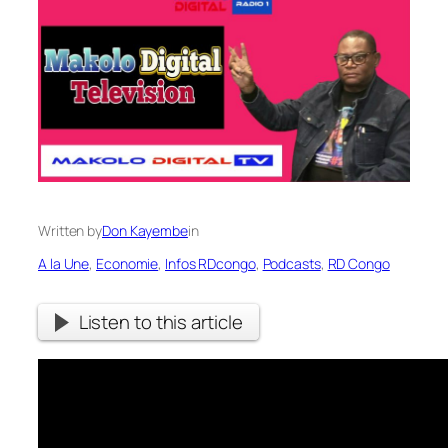
Written by
Don Kayembe
in
A la Une
, 
Economie
, 
Infos RDcongo
, 
Podcasts
, 
RD Congo
Listen to this article