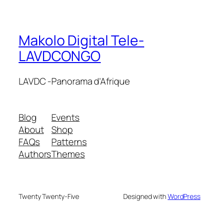
Makolo Digital Tele-
LAVDCONGO
LAVDC -Panorama d'Afrique
Blog
Events
About
Shop
FAQs
Patterns
Authors
Themes
Twenty Twenty-Five
Designed with
WordPress