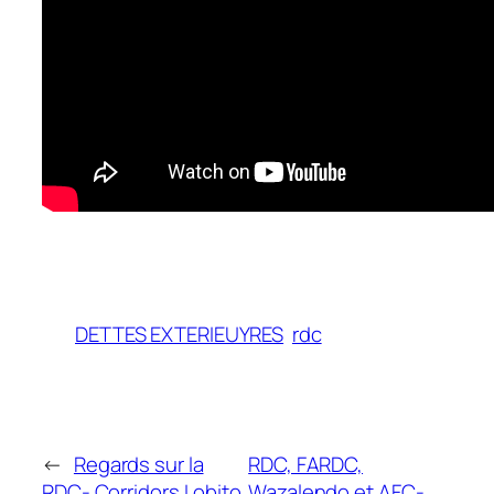
DETTES EXTERIEUYRES
rdc
←
Regards sur la
RDC, FARDC,
RDC- Corridors Lobito
Wazalendo et AFC-