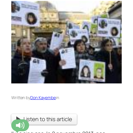
Written by
Don Kayembe
in
Listen to this article