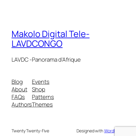
Makolo Digital Tele-
LAVDCONGO
LAVDC -Panorama d'Afrique
Blog
Events
About
Shop
FAQs
Patterns
Authors
Themes
Twenty Twenty-Five
Designed with
WordPress