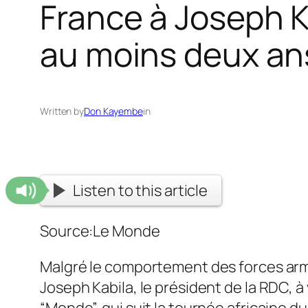
France à Joseph K
au moins deux an
Written by
Don Kayembe
in
Listen to this article
Source:Le Monde
Malgré le comportement des forces armé
Joseph Kabila, le président de la RDC, 
“Monde”, qui suit la tournée africaine du