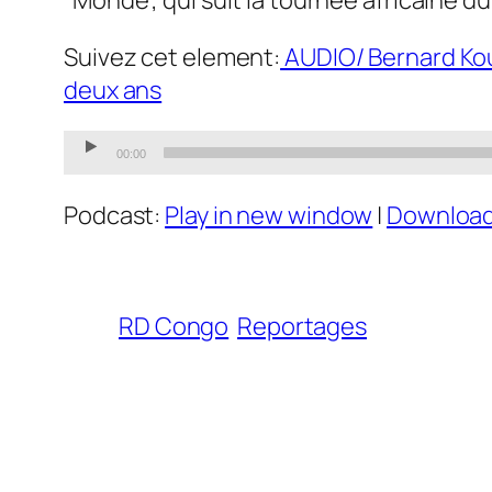
Suivez cet element:
AUDIO/ Bernard Kou
deux ans
Audio
00:00
Player
Podcast:
Play in new window
|
Downloa
RD Congo
Reportages