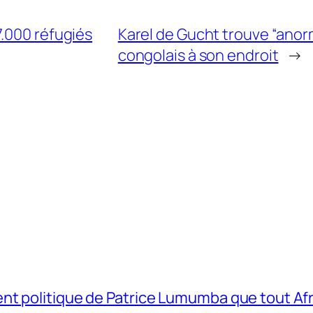
7.000 réfugiés
Karel de Gucht trouve “anor
congolais à son endroit
→
t politique de Patrice Lumumba que tout Afri