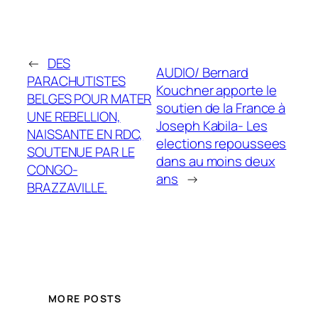
←
DES
AUDIO/ Bernard
PARACHUTISTES
Kouchner apporte le
BELGES POUR MATER
soutien de la France à
UNE REBELLION,
Joseph Kabila- Les
NAISSANTE EN RDC,
elections repoussees
SOUTENUE PAR LE
dans au moins deux
CONGO-
ans
→
BRAZZAVILLE.
MORE POSTS