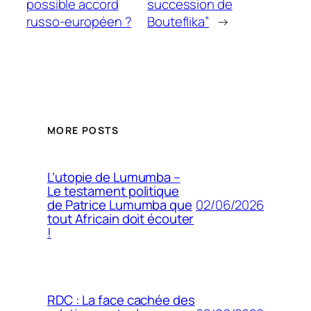
possible accord
succession de
russo-européen ?
Bouteflika”
→
MORE POSTS
L’utopie de Lumumba –
Le testament politique
02/06/2026
de Patrice Lumumba que
tout Africain doit écouter
!
RDC : La face cachée des