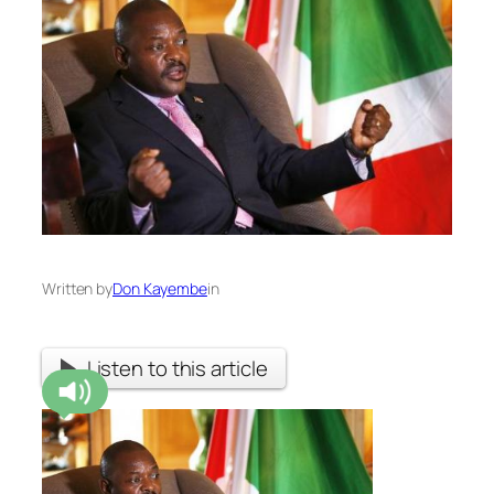
Written by
Don Kayembe
in
Listen to this article