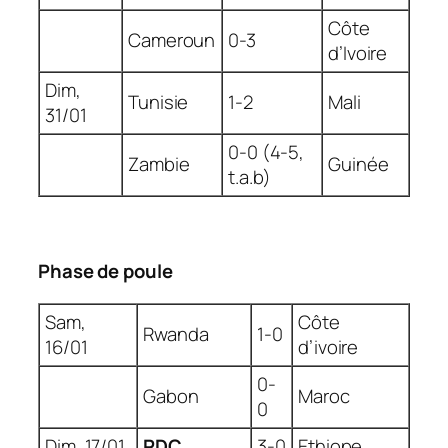
Côte
Cameroun
0-3
d’Ivoire
Dim,
Tunisie
1-2
Mali
31/01
0-0 (4-5,
Zambie
Guinée
t.a.b)
Phase de poule
Sam,
Côte
Rwanda
1-0
16/01
d’ivoire
0-
Gabon
Maroc
0
Dim, 17/01
RDC
3-0
Ethiope