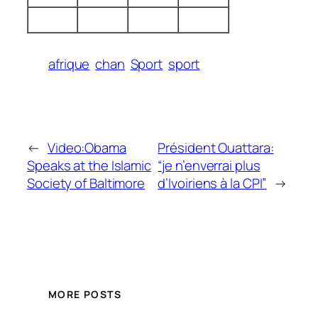
afrique
chan
Sport
sport
←
Video:Obama
Président Ouattara:
Speaks at the Islamic
“je n’enverrai plus
Society of Baltimore
d’Ivoiriens à la CPI”
→
MORE POSTS