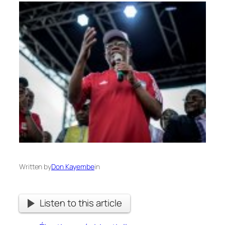
Written by
Don Kayembe
in
Listen to this article