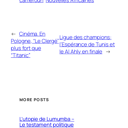
←
Cinéma. En
Ligue des champions:
Pologne, “Le Clergé”
l’Espérance de Tunis et
plus fort que
le Al Ahly en finale
→
“Titanic”
MORE POSTS
L’utopie de Lumumba –
Le testament politique