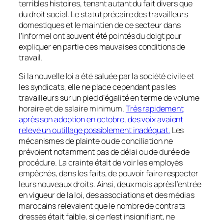
terribles histoires, tenant autant du fait divers que
du droit social. Le statut précaire des travailleurs
domestiques et le maintien de ce secteur dans
l’informel ont souvent été pointés du doigt pour
expliquer en partie ces mauvaises conditions de
travail.
Si la nouvelle loi a été saluée par la société civile et
les syndicats, elle ne place cependant pas les
travailleurs sur un pied d’égalité en terme de volume
horaire et de salaire minimum.
Très rapidement
après son adoption en octobre, des voix avaient
relevé un outillage possiblement inadéquat.
Les
mécanismes de plainte ou de conciliation ne
prévoient notamment pas de délai ou de durée de
procédure. La crainte était de voir les employés
empêchés, dans les faits, de pouvoir faire respecter
leurs nouveaux droits. Ainsi, deux mois après l’entrée
en vigueur de la loi, des associations et des médias
marocains relevaient que le nombre de contrats
dressés était faible, si ce n’est insignifiant, ne