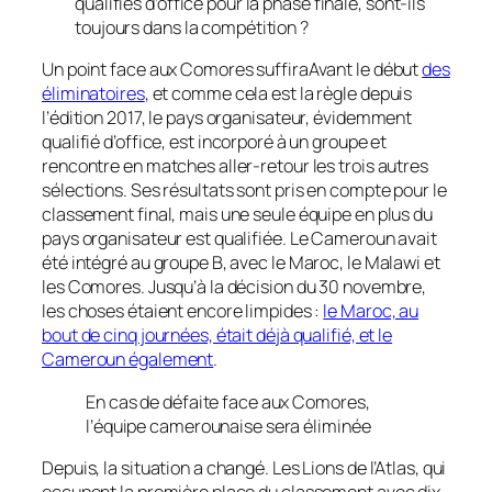
qualifiés d’office pour la phase finale, sont-ils
toujours dans la compétition ?
Un point face aux Comores suffiraAvant le début
des
éliminatoires
, et comme cela est la règle depuis
l’édition 2017, le pays organisateur, évidemment
qualifié d’office, est incorporé à un groupe et
rencontre en matches aller-retour les trois autres
sélections. Ses résultats sont pris en compte pour le
classement final, mais une seule équipe en plus du
pays organisateur est qualifiée. Le Cameroun avait
été intégré au groupe B, avec le Maroc, le Malawi et
les Comores. Jusqu’à la décision du 30 novembre,
les choses étaient encore limpides :
le Maroc, au
bout de cinq journées, était déjà qualifié, et le
Cameroun également
.
En cas de défaite face aux Comores,
l’équipe camerounaise sera éliminée
Depuis, la situation a changé. Les Lions de l’Atlas, qui
occupent la première place du classement avec dix