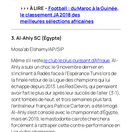
>>> À LIRE –
Football : du Maroc à la Guinée,
le classement JA 2018 des
meilleures
sélections africaines
3. Al-Ahly SC (Égypte)
Mosa’ab Elshamy/AP/SIP
Même s’il reste
le club le plus puissant d’Afrique
, Al-
Ahly a subi un choc le 9 novembre dernier en
s’inclinant à Radès face à l’Espérance Tunis lors de
la finale retour de la Ligue des champions qui lui
échappe depuis 2013. Les Red Devils, qui pensaient
avoir fait le plus dur après leur succès de l’aller (3-1),
sont tombés de haut, et trois semaines plus tard,
l’entraîneur français Patrice Carteron, a été limogé.
Al-Ahly s’est consolé avec le championnat d’Égypte,
mais en 2019, le mastodonte cairote cherchera
forcément à rattraper cette contre-performance en
Ligue des champions.