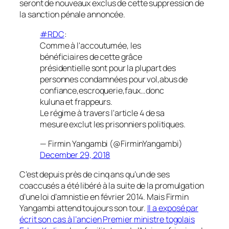
seront de nouveaux exclus de cette suppression de
la sanction pénale annoncée.
#RDC
:
Comme à l'accoutumée, les
bénéficiaires de cette grâce
présidentielle sont pour la plupart des
personnes condamnées pour vol,abus de
confiance,escroquerie,faux…donc
kuluna et frappeurs.
Le régime à travers l'article 4 de sa
mesure exclut les prisonniers politiques.
— Firmin Yangambi (@FirminYangambi)
December 29, 2018
C’est depuis près de cinq ans qu’un de ses
coaccusés a été libéré à la suite de la promulgation
d’une loi d’amnistie en février 2014. Mais Firmin
Yangambi attend toujours son tour.
Il a exposé par
écrit son cas à l’ancien Premier ministre togolais