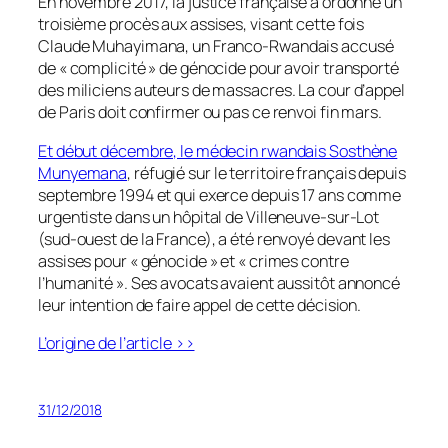
En novembre 2017, la justice française a ordonné un
troisième procès aux assises, visant cette fois
Claude Muhayimana, un Franco-Rwandais accusé
de « complicité » de génocide pour avoir transporté
des miliciens auteurs de massacres. La cour d’appel
de Paris doit confirmer ou pas ce renvoi fin mars.
Et début décembre, le médecin rwandais Sosthène
Munyemana
, réfugié sur le territoire français depuis
septembre 1994 et qui exerce depuis 17 ans comme
urgentiste dans un hôpital de Villeneuve-sur-Lot
(sud-ouest de la France), a été renvoyé devant les
assises pour « génocide » et « crimes contre
l’humanité ». Ses avocats avaient aussitôt annoncé
leur intention de faire appel de cette décision.
L’origine de l’article >>
31/12/2018