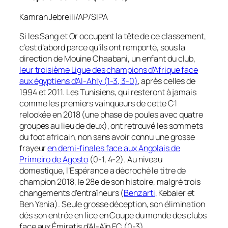
Kamran Jebreili/AP/SIPA
Si les Sang et Or occupent la tête de ce classement,
c’est d’abord parce qu’ils ont remporté, sous la
direction de Mouine Chaabani, un enfant du club,
leur troisième Ligue des champions d’Afrique face
aux égyptiens d’Al-Ahly (1-3, 3-0)
, après celles de
1994 et 2011. Les Tunisiens, qui resteront à jamais
comme les premiers vainqueurs de cette C1
relookée en 2018 (une phase de poules avec quatre
groupes au lieu de deux), ont retrouvé les sommets
du foot africain, non sans avoir connu une grosse
frayeur
en demi-finales face aux Angolais de
Primeiro de Agosto
(0-1, 4-2). Au niveau
domestique, l’Espérance a décroché le titre de
champion 2018, le 28e de son histoire, malgré trois
changements d’entraîneurs (
Benzarti
, Kebaier et
Ben Yahia). Seule grosse déception, son élimination
dès son entrée en lice en Coupe du monde des clubs
face aux Émiratis d’Al-Aïn FC (0-3).