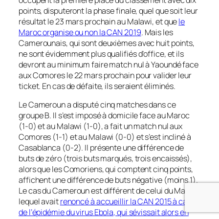
points, disputeront la phase finale, quel que soit leur
résultat le 23 mars prochain au Malawi, et que
le
Maroc organise ou non la CAN 2019
. Mais les
Camerounais, qui sont deuxièmes avec huit points,
ne sont évidemment plus qualifiés d’office, et ils
devront au minimum faire match nul à Yaoundé face
aux Comores le 22 mars prochain pour valider leur
ticket. En cas de défaite, ils seraient éliminés.
Le Cameroun a disputé cinq matches dans ce
groupe B. Il s’est imposé à domicile face au Maroc
(1-0) et au Malawi (1-0), a fait un match nul aux
Comores (1-1) et au Malawi (0-0) et s’est incliné à
Casablanca (0-2). Il présente une différence de
buts de zéro (trois buts marqués, trois encaissés),
alors que les Comoriens, qui comptent cinq points,
affichent une différence de buts négative (moins 1).
Le cas du Cameroun est différent de celui du Maroc,
lequel avait
renoncé à accueillir la CAN 2015 à cause
de l’épidémie du virus Ebola, qui sévissait alors en