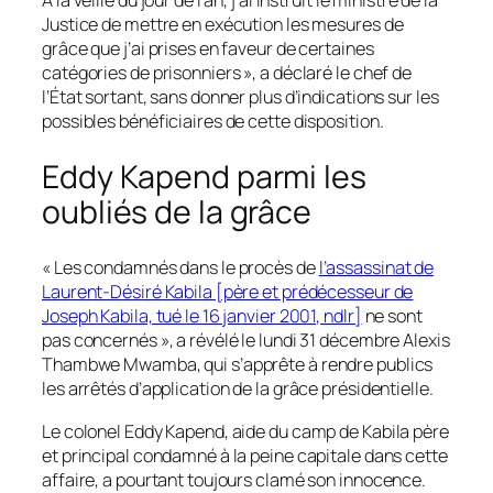
À la veille du jour de l’an, j’ai instruit le ministre de la
Justice de mettre en exécution les mesures de
grâce que j’ai prises en faveur de certaines
catégories de prisonniers », a déclaré le chef de
l’État sortant, sans donner plus d’indications sur les
possibles bénéficiaires de cette disposition.
Eddy Kapend parmi les
oubliés de la grâce
« Les condamnés dans le procès de
l’assassinat de
Laurent-Désiré Kabila [père et prédécesseur de
Joseph Kabila, tué le 16 janvier 2001, ndlr]
ne sont
pas concernés », a révélé le lundi 31 décembre Alexis
Thambwe Mwamba, qui s’apprête à rendre publics
les arrêtés d’application de la grâce présidentielle.
Le colonel Eddy Kapend, aide du camp de Kabila père
et principal condamné à la peine capitale dans cette
affaire, a pourtant toujours clamé son innocence.