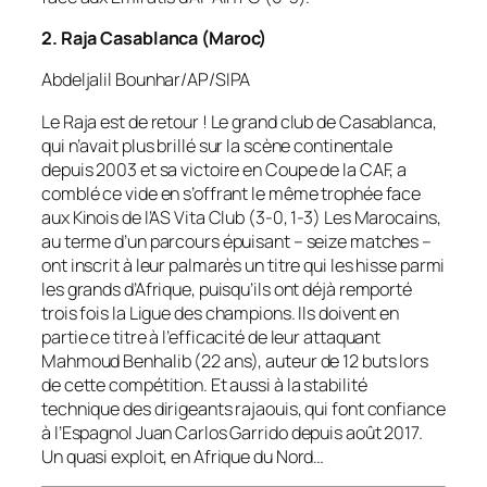
2. Raja Casablanca (Maroc)
Abdeljalil Bounhar/AP/SIPA
Le Raja est de retour ! Le grand club de Casablanca,
qui n’avait plus brillé sur la scène continentale
depuis 2003 et sa victoire en Coupe de la CAF, a
comblé ce vide en s’offrant le même trophée face
aux Kinois de l’AS Vita Club (3-0, 1-3) Les Marocains,
au terme d’un parcours épuisant – seize matches –
ont inscrit à leur palmarès un titre qui les hisse parmi
les grands d’Afrique, puisqu’ils ont déjà remporté
trois fois la Ligue des champions. Ils doivent en
partie ce titre à l’efficacité de leur attaquant
Mahmoud Benhalib (22 ans), auteur de 12 buts lors
de cette compétition. Et aussi à la stabilité
technique des dirigeants rajaouis, qui font confiance
à l’Espagnol Juan Carlos Garrido depuis août 2017.
Un quasi exploit, en Afrique du Nord…