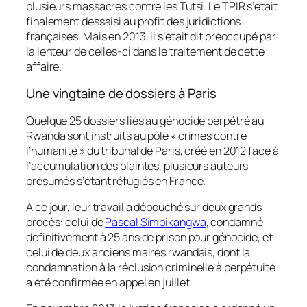
plusieurs massacres contre les Tutsi. Le TPIR s’était
finalement dessaisi au profit des juridictions
françaises. Mais en 2013, il s’était dit préoccupé par
la lenteur de celles-ci dans le traitement de cette
affaire.
Une vingtaine de dossiers à Paris
Quelque 25 dossiers liés au génocide perpétré au
Rwanda sont instruits au pôle « crimes contre
l’humanité » du tribunal de Paris, créé en 2012 face à
l’accumulation des plaintes, plusieurs auteurs
présumés s’étant réfugiés en France.
À ce jour, leur travail a débouché sur deux grands
procès: celui de
Pascal Simbikangwa
, condamné
définitivement à 25 ans de prison pour génocide, et
celui de deux anciens maires rwandais, dont la
condamnation à la réclusion criminelle à perpétuité
a été confirmée en appel en juillet.