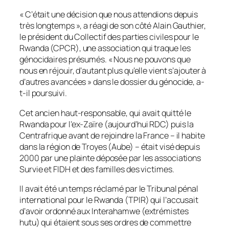
« C’était une décision que nous attendions depuis
très longtemps », a réagi de son côté Alain Gauthier,
le président du Collectif des parties civiles pour le
Rwanda (CPCR), une association qui traque les
génocidaires présumés. « Nous ne pouvons que
nous en réjouir, d’autant plus qu’elle vient s’ajouter à
d’autres avancées » dans le dossier du génocide, a-
t-il poursuivi.
Cet ancien haut-responsable, qui avait quitté le
Rwanda pour l’ex-Zaïre (aujourd’hui RDC) puis la
Centrafrique avant de rejoindre la France – il habite
dans la région de Troyes (Aube) – était visé depuis
2000 par une plainte déposée par les associations
Survie et FIDH et des familles des victimes.
Il avait été un temps réclamé par le Tribunal pénal
international pour le Rwanda (TPIR) qui l’accusait
d’avoir ordonné aux Interahamwe (extrémistes
hutu) qui étaient sous ses ordres de commettre