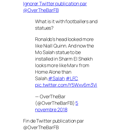
Ignorer Twitter publication par
@OverTheBarFB
What is it with footballers and
statues?
Ronaldo’s head looked more
like Niall Quinn. And now the
Mo Salah statue to be
installed in Sharm El Sheikh
looks more like Marv from
Home Alone than
Salah.
#Salah
#LFC
pic.twitter.com/Y5Wxv6m3Vi
— OverTheBar
(@OverTheBarFB)
5
novembre 2018
Fin de Twitter publication par
@OverTheBarFB