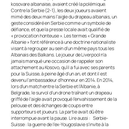
kosovare albanaise, avaient créé la polémique.
Contre la Serbie (2-1), les deux joueurs avaient
mimé des deux mains l’aigle du drapeau albanais, un
geste considéré en Serbie comme un symbole de
défiance, et que la presse locale avait qualifié de
« provocation honteuse ». Les termes « Grande
Albanie » font référence à une doctrine nationaliste
visant à regrouper au sein d’un même pays tous les
Albanais des Balkans. Le joueur de Liverpool n’a
jamais manqué une occasion de rappeler son
attachement au Kosovo, qu’il a fui avec ses parents
pour la Suisse, à peine âgé d’un an, et dont il est
devenu l’ambassadeur d’honneur en 2014. En 2014,
lors d’un match entre la Serbie et l’Albanie, à
Belgrade, le survol d’un drone traînant un drapeau
griffé de l’aigle avait provoqué l’envahissement de la
pelouse et des échanges de coups entre
supporteurs et joueurs. La partie avait dû être
interrompue avant la pause. Lire aussi : Serbie-
Suisse : la guerre de l’ex-Yougoslavie s’invite à la