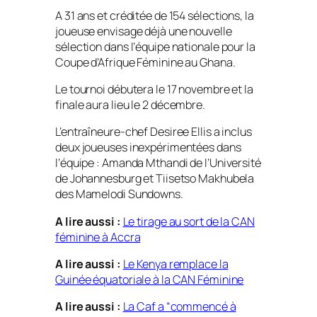
A 31 ans et créditée de 154 sélections, la
joueuse envisage déjà une nouvelle
sélection dans l’équipe nationale pour la
Coupe d’Afrique Féminine au Ghana.
Le tournoi débutera le 17 novembre et la
finale aura lieu le 2 décembre.
L’entraîneure-chef Desiree Ellis a inclus
deux joueuses inexpérimentées dans
l’équipe : Amanda Mthandi de l’Université
de Johannesburg et Tiisetso Makhubela
des Mamelodi Sundowns.
A lire aussi :
Le tirage au sort de la CAN
féminine à Accra
A lire aussi :
Le Kenya remplace la
Guinée équatoriale à la CAN Féminine
A lire aussi :
La Caf a “commencé à