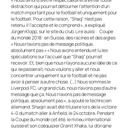
distraction qui pourrait détourner l’attention d’un
match important pour le football et uniquement pour
le football. Pour cette raison, “Shaq” n’est pas
retenu. Il l’accepte et le comprend », a expliqué
Jürgen Klopp, sur le site du club. Lire aussi : Coupe
du monde 2018 : en Suisse, des racines et des aigles
« Nous n’avons pas de message politique,
absolument pas » « Nous avons entendu et lu les
spéculations sur l’accueil que “Shaq” pourrait
recevoir. Et, bien que nous n’ayons aucune idée de ce
qui se passerait, nous voulons y aller et nous
concentrer uniquement sur le football et ne pas
avoir à penser à autre chose. (…) Nous sommes le
Liverpool FC, un grand club, nous n’avons pas d’autre
message que ça. Nous n’avons pas de message
politique, absolument pas », a ajouté le technicien
allemand. Shaqiri avait été titulaire lors de la victoire
4-0 du match aller à Anfield, le 24 octobre. Pendant
la Coupe du monde cet été, le milieu international
suisse et son coéquipier Granit Xhaka, lui d’origine