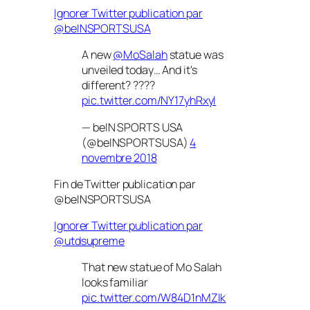
Ignorer Twitter publication par
@beINSPORTSUSA
A new
@MoSalah
statue was
unveiled today… And it's
different? ????
pic.twitter.com/NY17yhRxyl
— beIN SPORTS USA
(@beINSPORTSUSA)
4
novembre 2018
Fin de Twitter publication par
@beINSPORTSUSA
Ignorer Twitter publication par
@utdsupreme
That new statue of Mo Salah
looks familiar
pic.twitter.com/W84D1nMZIk