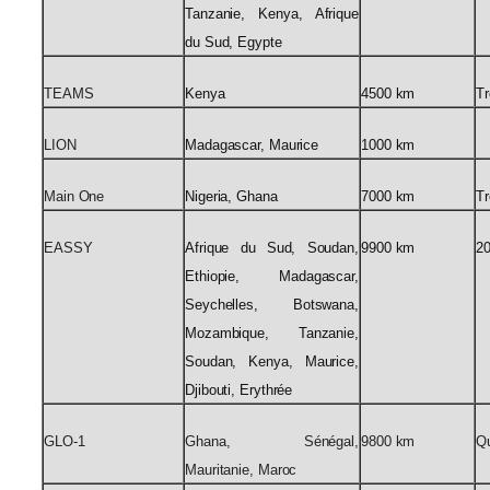
Tanzanie, Kenya, Afrique
du Sud, Egypte
TEAMS
Kenya
4500 km
Tr
LION
Madagascar, Maurice
1000 km
Main One
Nigeria, Ghana
7000 km
Tr
EASSY
Afrique du Sud, Soudan,
9900 km
2
Ethiopie, Madagascar,
Seychelles, Botswana,
Mozambique, Tanzanie,
Soudan, Kenya, Maurice,
Djibouti, Erythrée
GLO-1
Ghana, Sénégal,
9800 km
Qu
Mauritanie, Maroc