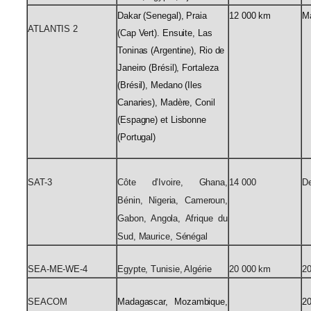
Dakar (Senegal), Praia
12 000 km
M
ATLANTIS 2
(Cap Vert). Ensuite, Las
Toninas (Argentine),
Rio de
Janeiro (Brésil), Fortaleza
(Brésil), Medano (Iles
Canaries),
Madère, Conil
(Espagne) et Lisbonne
(Portugal)
SAT-3
Côte d’Ivoire, Ghana,
14 000
De
Bénin, Nigeria, Cameroun,
Gabon, Angola, Afrique du
Sud, Maurice, Sénégal
SEA-ME-WE-4
Egypte, Tunisie, Algérie
20 000 km
2
SEACOM
Madagascar, Mozambique,
2