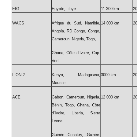
EIG
Egypte, Libye
11 300 km
2
WACS
Afrique du Sud, Namibie,
14 000 km
2
Angola, RD Congo, Congo,
Cameroun, Nigeria, Togo,
Ghana, Côte d’Ivoire, Cap-
Vert
LION-2
Kenya, Madagascar,
3000 km
2
Maurice
ACE
Gabon, Cameroun, Nigeria,
12 000 km
2
Bénin, Togo, Ghana, Côte
d’Ivoire, Liberia, Sierra
Leone,
Guinée Conakry, Guinée-