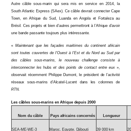
Autre câble sous-marin qui sera mis en service en 2014, la
South Atlantic Express (SAex). Ce câble devrait connecter Cape
Town, en Afrique du Sud, Luanda en Angola et Fortaleza au
Brésil. Ces projets et bien d’autres permettront à l’Afrique d’avoir
une bande passante toujours plus intéressante.
«
Maintenant que les façades maritimes du continent africain
sont toutes couvertes de l’Ouest à l’Est et du Nord au Sud par
des câbles sous-marins, le nouveau challenge consiste à
interconnecter les
hubs
et des points de contact entre eux
»,
observait récemment Philippe Dumont, le président de l’activité
réseaux sous-marins d’Alcatel-Lucent dans les colonnes de
RTN
.
Les câbles sous-marins en Afrique depuis 2000
Nom du câble
Pays africains concernés
Longueur
SEA-ME-WE-3
Maroc, Egypte, Djibouti
39 000 km
2