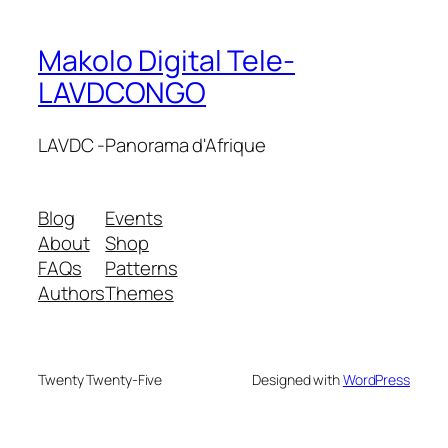
Makolo Digital Tele-
LAVDCONGO
LAVDC -Panorama d'Afrique
Blog
Events
About
Shop
FAQs
Patterns
Authors
Themes
Twenty Twenty-Five
Designed with
WordPress