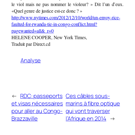
le viol mais ne pas nommer le violeur? » Dit l’un d’eux.
«Quel genre de justice est-ce donc ? »
http://www.nytimes.com/2012/12/10/world/un-envoy-rice-
faulted-for-rwanda-tie-in-congo-conflict.html?
pagewanted=all&_r=0
HELENE COOPER, New York Times,
Traduit par Direct.cd
Analyse
←
RDC: passeports
Ces câbles sous-
et visas nécessaires
marins à fibre optique
pour aller au Congo-
qui vont traverser
Brazzaville
l’Afrique en 2014
→