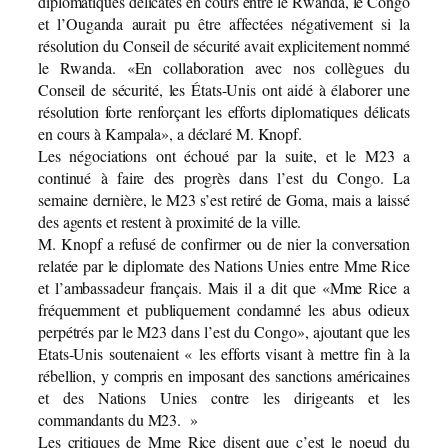
diplomatiques délicates en cours entre le Rwanda, le Congo
et l’Ouganda aurait pu être affectées négativement si la
résolution du Conseil de sécurité avait explicitement nommé
le Rwanda. «En collaboration avec nos collègues du
Conseil de sécurité, les États-Unis ont aidé à élaborer une
résolution forte renforçant les efforts diplomatiques délicats
en cours à Kampala», a déclaré M. Knopf.
Les négociations ont échoué par la suite, et le M23 a
continué à faire des progrès dans l’est du Congo. La
semaine dernière, le M23 s’est retiré de Goma, mais a laissé
des agents et restent à proximité de la ville.
M. Knopf a refusé de confirmer ou de nier la conversation
relatée par le diplomate des Nations Unies entre Mme Rice
et l’ambassadeur français. Mais il a dit que «Mme Rice a
fréquemment et publiquement condamné les abus odieux
perpétrés par le M23 dans l’est du Congo», ajoutant que les
Etats-Unis soutenaient « les efforts visant à mettre fin à la
rébellion, y compris en imposant des sanctions américaines
et des Nations Unies contre les dirigeants et les
commandants du M23. »
Les critiques de Mme Rice disent que c’est le noeud du