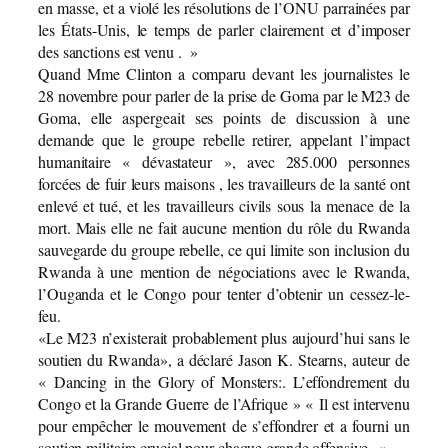
en masse, et a violé les résolutions de l’ONU parrainées par
les États-Unis, le temps de parler clairement et d’imposer
des sanctions est venu . »
Quand Mme Clinton a comparu devant les journalistes le
28 novembre pour parler de la prise de Goma par le M23 de
Goma, elle aspergeait ses points de discussion à une
demande que le groupe rebelle retirer, appelant l’impact
humanitaire « dévastateur », avec 285.000 personnes
forcées de fuir leurs maisons , les travailleurs de la santé ont
enlevé et tué, et les travailleurs civils sous la menace de la
mort. Mais elle ne fait aucune mention du rôle du Rwanda
sauvegarde du groupe rebelle, ce qui limite son inclusion du
Rwanda à une mention de négociations avec le Rwanda,
l’Ouganda et le Congo pour tenter d’obtenir un cessez-le-
feu.
«Le M23 n’existerait probablement plus aujourd’hui sans le
soutien du Rwanda», a déclaré Jason K. Stearns, auteur de
« Dancing in the Glory of Monsters:. L’effondrement du
Congo et la Grande Guerre de l’Afrique » « Il est intervenu
pour empêcher le mouvement de s’effondrer et a fourni un
soutien militaire crucial pour chaque grande offensive. »