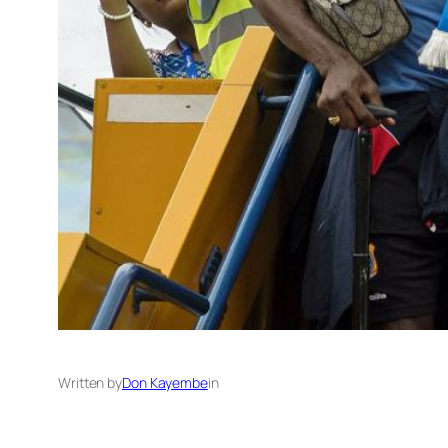
Written by
Don Kayembe
in