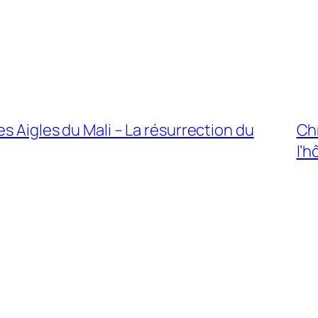
s Aigles du Mali – La résurrection du
Chr
l’h