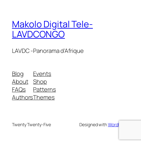
Makolo Digital Tele-
LAVDCONGO
LAVDC -Panorama d'Afrique
Blog
Events
About
Shop
FAQs
Patterns
Authors
Themes
Twenty Twenty-Five
Designed with
WordPress