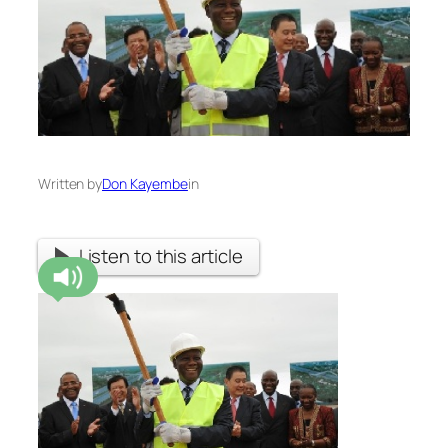
Written by
Don Kayembe
in
Listen to this article