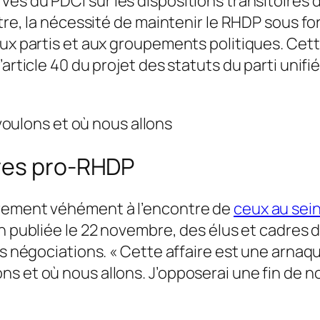
rves du PDCI
sur les dispositions transitoires 
titre, la nécessité de maintenir le RHDP sous 
ux partis et aux groupements politiques. Cette
article 40 du projet des statuts du parti unifi
oulons et où nous allons
bres pro-RHDP
èrement véhément à l’encontre de
ceux au sein
on publiée le 22 novembre, des élus et cadres
es négociations.
« Cette affaire est une arnaq
 et où nous allons. J’opposerai une fin de no