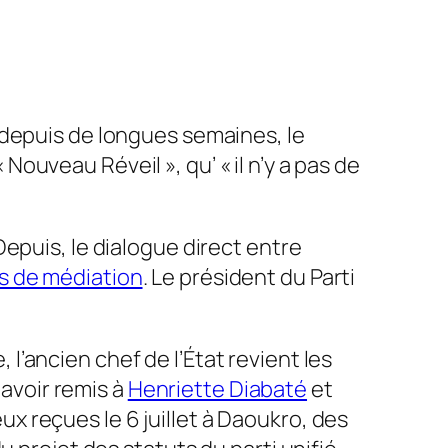
 depuis de longues semaines, le
uveau Réveil », qu’ « il n’y a pas de
epuis, le dialogue direct entre
s de médiation
. Le président du Parti
l’ancien chef de l’État revient les
 avoir remis à
Henriette Diabaté
et
x reçues le 6 juillet à Daoukro, des