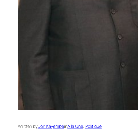
Written by
Don Kayembe
in
A la Une
, 
Politique