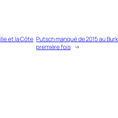
lle et la Côte
Putsch manqué de 2015 au Burki
première fois
→