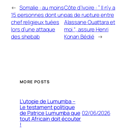
←
Somalie : au moins
Côte d’Ivoire : ” Il n’y a
15 personnes dont un
pas de rupture entre
chef religieux tuées
Alassane Ouattara et
lors d’une attaque
moi “, assure Henri
des shebab
Konan Bédié
→
MORE POSTS
L’utopie de Lumumba –
Le testament politique
02/06/2026
de Patrice Lumumba que
tout Africain doit écouter
!