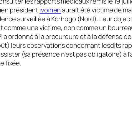
onsulter les rapports médicaux remis le 19 juill
cien président
ivoirien
aurait été victime de ma
dence surveillée à Korhogo (Nord). Leur objec
nt comme une victime, non comme un bourreau…
PI a ordonné à la procureure et à la défense d
oût) leurs observations concernant lesdits rap
ssister (sa présence n’est pas obligatoire) à 
e fixée.