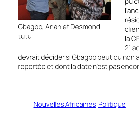
pu c
l’an
rési
Gbagbo, Anan et Desmond
clie
tutu
la C
21 a
devrait décider si Gbagbo peut ou non a
reportée et dont la date n’est pas encor
Nouvelles Africaines
Politique