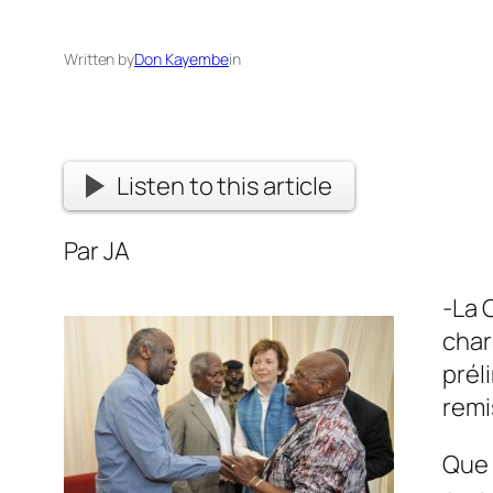
Written by
Don Kayembe
in
Listen to this article
Par JA
-La 
char
prél
remis
Que 