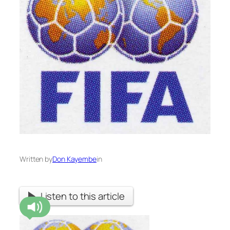
Written by
Don Kayembe
in
Listen to this article