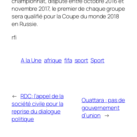
championnat, disputé entre octobre 2016 et
novembre 2017, le premier de chaque groupe
sera qualifié pour la Coupe du monde 2018
en Russie.
rfi
A la Une
afrique
fifa
sport
Sport
←
RDC: l’appel de la
Ouattara : pas de
société civile pour la
gouvernement
reprise du dialogue
d’union
→
politique