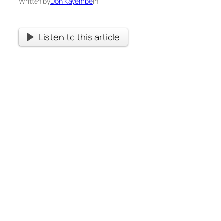
Written by
Don Kayembe
in
Listen to this article