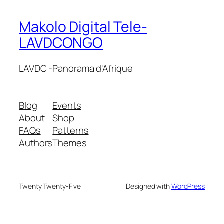
Makolo Digital Tele-
LAVDCONGO
LAVDC -Panorama d'Afrique
Blog
Events
About
Shop
FAQs
Patterns
Authors
Themes
Twenty Twenty-Five
Designed with
WordPress