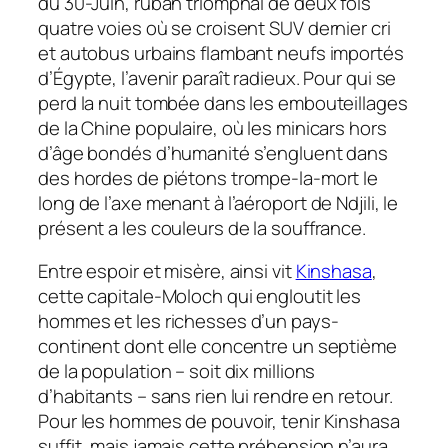
du 30-Juin, ruban triomphal de deux fois
quatre voies où se croisent SUV dernier cri
et autobus urbains flambant neufs importés
d’Égypte, l’avenir paraît radieux. Pour qui se
perd la nuit tombée dans les embouteillages
de la Chine populaire, où les minicars hors
d’âge bondés d’humanité s’engluent dans
des hordes de piétons trompe-la-mort le
long de l’axe menant à l’aéroport de Ndjili, le
présent a les couleurs de la souffrance.
Entre espoir et misère, ainsi vit
Kinshasa
,
cette capitale-Moloch qui engloutit les
hommes et les richesses d’un pays-
continent dont elle concentre un septième
de la population – soit dix millions
d’habitants – sans rien lui rendre en retour.
Pour les hommes de pouvoir, tenir Kinshasa
suffit, mais jamais cette préhension n’aura