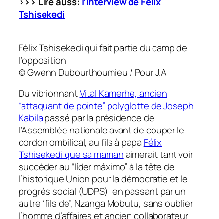
>>> Lire auss:
l’interview de Félix
Tshisekedi
Félix Tshisekedi
qui fait partie du camp de
l’opposition
©
Gwenn Dubourthoumieu / Pour J.A
Du vibrionnant
Vital Kamerhe, ancien
“attaquant de pointe” polyglotte de Joseph
Kabila
passé par la présidence de
l’Assemblée nationale avant de couper le
cordon ombilical, au fils à papa
Félix
Tshisekedi que sa maman
aimerait tant voir
succéder au “líder máximo” à la tête de
l’historique Union pour la démocratie et le
progrès social (UDPS), en passant par un
autre “fils de”, Nzanga Mobutu, sans oublier
l’homme d’affaires et ancien collaborateur