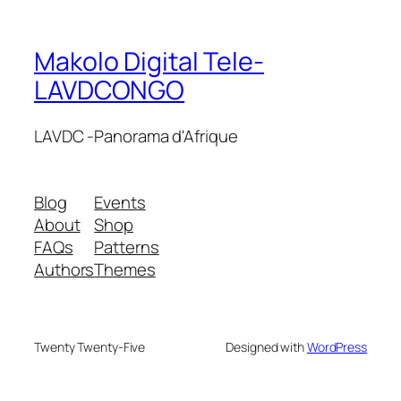
Makolo Digital Tele-
LAVDCONGO
LAVDC -Panorama d'Afrique
Blog
Events
About
Shop
FAQs
Patterns
Authors
Themes
Twenty Twenty-Five
Designed with
WordPress