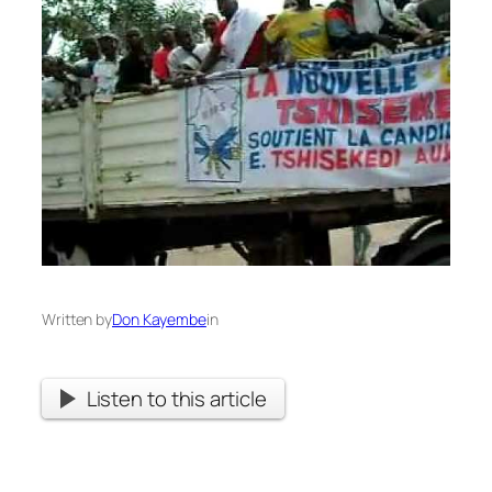
Written by
Don Kayembe
in
Listen to this article