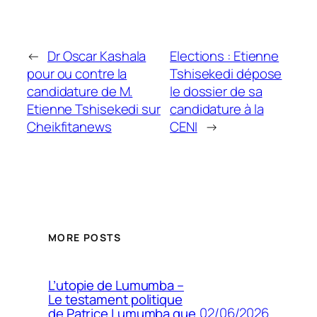
←
Dr Oscar Kashala
Elections : Etienne
pour ou contre la
Tshisekedi dépose
candidature de M.
le dossier de sa
Etienne Tshisekedi sur
candidature à la
Cheikfitanews
CENI
→
MORE POSTS
L’utopie de Lumumba –
Le testament politique
02/06/2026
de Patrice Lumumba que