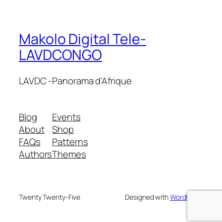
Makolo Digital Tele-
LAVDCONGO
LAVDC -Panorama d'Afrique
Blog
Events
About
Shop
FAQs
Patterns
Authors
Themes
Twenty Twenty-Five
Designed with
WordPress