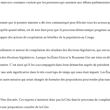
ais nos coutumes veulent que les personnes qui assistent aux débats parlementaires se
lement que le premier ministre a dès lors communiqué pour féliciter tous les acteurs q
le rappelle quand même, est de tout faire pour que le processus démocratique progress
elopper des actions de coopération au bénéfice de la population au Congo.
llement et surtout de compilation des résultats des élections législatives, qui ont e
ts des élections législatives. Lorsque les États-Unis et le Royaume-Uni ont émis en d
utien. C’est ainsi qu’il les a accompagnés dans leurs démarches auprès du président d
une aide significative dans le très court laps de temps qui nous était imparti. Les É
une autre mission qui serait chargée de formuler des propositions pour rendre plus tran
’être discutés. Ces experts n’assistent donc pas la Céni dans le processus de compilat
s une proposition concrète de la Céni.