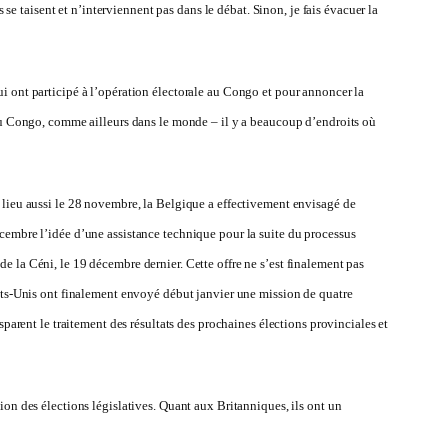
 taisent et n’interviennent pas dans le débat. Sinon, je fais évacuer la
ui ont participé à l’opération électorale au Congo et pour annoncer la
e au Congo, comme ailleurs dans le monde – il y a beaucoup d’endroits où
u lieu aussi le 28 novembre, la Belgique a effectivement envisagé de
écembre l’idée d’une assistance technique pour la suite du processus
e la Céni, le 19 décembre dernier. Cette offre ne s’est finalement pas
tats-Unis ont finalement envoyé début janvier une mission de quatre
sparent le traitement des résultats des prochaines élections provinciales et
ion des élections législatives. Quant aux Britanniques, ils ont un