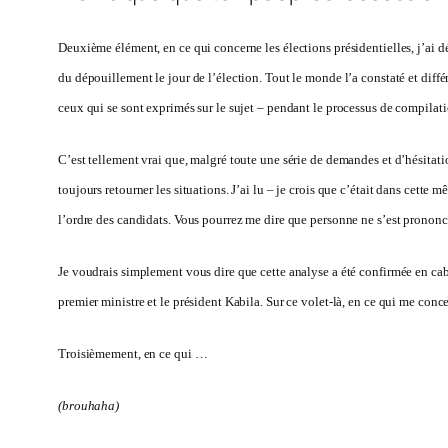
Deuxième élément, en ce qui concerne les élections présidentielles, j’ai déj
du dépouillement le jour de l’élection. Tout le monde l’a constaté et diffé
ceux qui se sont exprimés sur le sujet – pendant le processus de compilati
C’est tellement vrai que, malgré toute une série de demandes et d’hésitation
toujours retourner les situations. J’ai lu – je crois que c’était dans cette
l’ordre des candidats. Vous pourrez me dire que personne ne s’est prononcé 
Je voudrais simplement vous dire que cette analyse a été confirmée en cabi
premier ministre et le président Kabila. Sur ce volet-là, en ce qui me conce
Troisièmement, en ce qui …
(brouhaha)