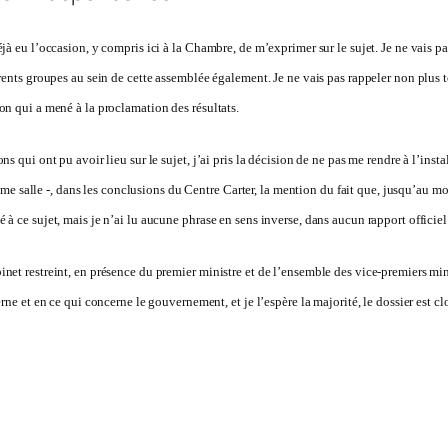
à eu l’occasion, y compris ici à la Chambre, de m’exprimer sur le sujet. Je ne vais pas 
rents groupes au sein de cette assemblée également. Je ne vais pas rappeler non plus t
on qui a mené à la proclamation des résultats.
s qui ont pu avoir lieu sur le sujet, j’ai pris la décision de ne pas me rendre à l’insta
 même salle -, dans les conclusions du Centre Carter, la mention du fait que, jusqu’au m
à ce sujet, mais je n’ai lu aucune phrase en sens inverse, dans aucun rapport officiel 
net restreint, en présence du premier ministre et de l’ensemble des vice-premiers min
rne et en ce qui concerne le gouvernement, et je l’espère la majorité, le dossier est cl