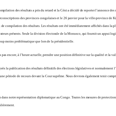
pilation des résultats a pris du retard et la Céni a décidé de reporter l’annonce des 
rconscriptions des provinces congolaises et le 26 janvier pour la ville-province de Kin
 de compilation des résultats. Les résultats ont été immédiatement affichés dans la p
ateurs présents. Seule la division électorale de la Monusco, qui fournit un appui log
oup moins problématique que lors de la présidentielle.
as encore, à l’heure actuelle, prendre une position définitive sur la qualité et la va
près la publication des résultats définitifs des élections législatives et normalement 
ore une période de recours devant la Cour suprême. Nous devrons également tenir compt
 dans notre représentation diplomatique au Congo. Toutes les mesures de protection so
ulièrement.