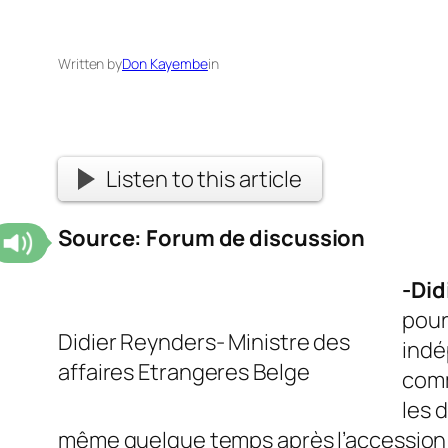
Written by
Don Kayembe
in
Listen to this article
Source: Forum de discussion
-Did
pour
Didier Reynders- Ministre des
indé
affaires Etrangeres Belge
comm
les 
même quelque temps après l’accession 