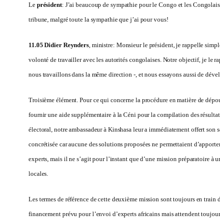
Le
président
: J’ai beaucoup de sympathie pour le Congo et les Congolais m
tribune, malgré toute la sympathie que j’ai pour vous!
11.05 Didier Reynders
, ministre: Monsieur le président, je rappelle simp
volonté de travailler avec les autorités congolaises. Notre objectif, je 
nous travaillons dans la même direction -, et nous essayons aussi de dév
Troisième élément. Pour ce qui concerne la procédure en matière de dépoui
fournir une aide supplémentaire à la Céni pour la compilation des résulta
électoral, notre ambassadeur à Kinshasa leur a immédiatement offert son so
concrétisée car aucune des solutions proposées ne permettaient d’apporter 
experts, mais il ne s’agit pour l’instant que d’une mission préparatoire à 
locales.
Les termes de référence de cette deuxième mission sont toujours en train d
financement prévu pour l’envoi d’experts africains mais attendent toujour