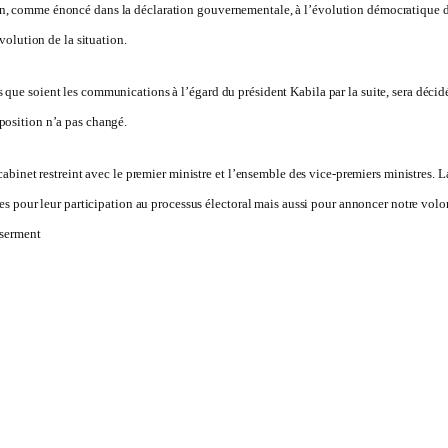
ien, comme énoncé dans la déclaration gouvernementale, à l’évolution démocratique 
évolution de la situation.
 que soient les communications à l’égard du président Kabila par la suite, sera décidé
 position n’a pas changé.
u cabinet restreint avec le premier ministre et l’ensemble des vice-premiers ministres
ises pour leur participation au processus électoral mais aussi pour annoncer notre volo
 serment