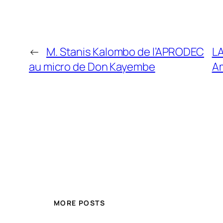
←
M. Stanis Kalombo de l’APRODEC
L
au micro de Don Kayembe
Am
MORE POSTS