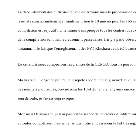
Le dépouillement des bulletins de vote est terminé mais le processus de com
résultats aura normalement et finalement lieu le 18 janvier pour les 165 ci
compilation est aujourd’hui terminée dans presque tous les centres locaux
de la compilation sont malheureusement parcellaires. Il n’y a pas d’observ
notamment le fait que l’enregistrement des PV à Kinshasa avait été beauc
De ce fait, si nous comprenons les craintes de la CENCO, nous ne pouvons p
Ma visite au Congo ne pourra, je le répète encore une fois, avoir lieu qu’a
des résultats provisoires, prévue pour les 18 et 26 janvier, il y aura enc
sera déroulé, je l’avais déjà évoqué.
Monsieur Dallemagne, je n’ai pas connaissance de tentatives d’infiltration
autorités congolaises, mais je pense que notre ambassadeur le fait très rég