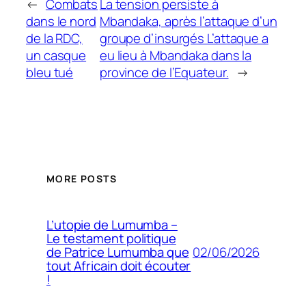
←
Combats
La tension persiste à
dans le nord
Mbandaka, après l’attaque d’un
de la RDC,
groupe d’insurgés L’attaque a
un casque
eu lieu à Mbandaka dans la
bleu tué
province de l’Equateur.
→
MORE POSTS
L’utopie de Lumumba –
Le testament politique
02/06/2026
de Patrice Lumumba que
tout Africain doit écouter
!