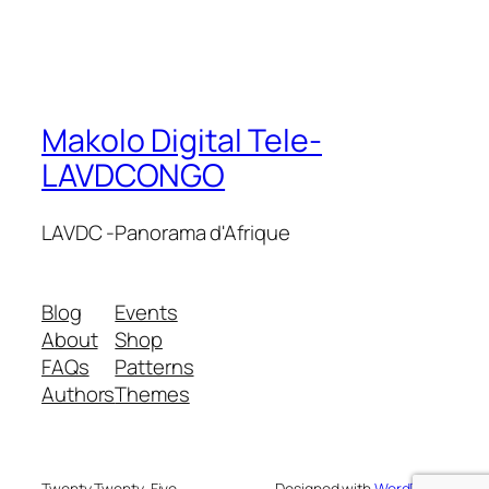
Makolo Digital Tele-
LAVDCONGO
LAVDC -Panorama d'Afrique
Blog
Events
About
Shop
FAQs
Patterns
Authors
Themes
Twenty Twenty-Five
Designed with
WordPress