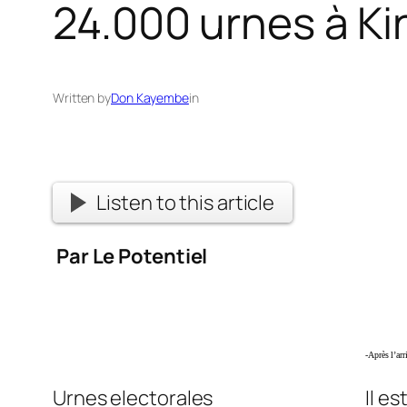
24.000 urnes à K
Written by
Don Kayembe
in
Listen to this article
Par Le Potentiel
-Après l’ar
Urnes electorales
Il e