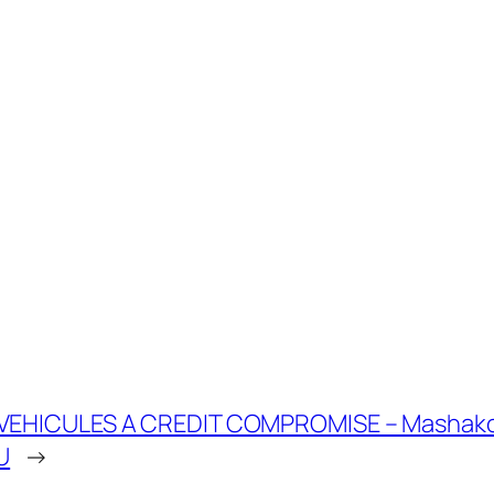
EHICULES A CREDIT COMPROMISE – Mashako 
U
→