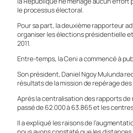
la République ne ménage aucun effort p
le processus électoral.
Pour sa part, la deuxième rapporteur adj
organiser les élections présidentielle et
2011.
Entre-temps, la Ceni a commencé à publi
Son président, Daniel Ngoy Mulunda reconn
résultats de la mission de repérage des
Après la centralisation des rapports de
passé de 62.000 à 63.865 et les centres
Il a expliqué les raisons de l’augmenta
nous avons constaté que les distances 