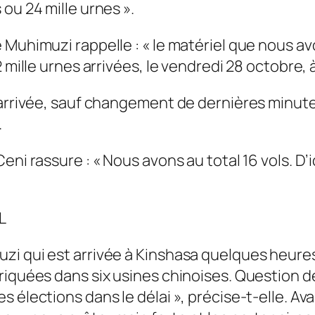
ou 24 mille urnes ».
Muhimuzi rappelle : « le matériel que nous avo
2 mille urnes arrivées, le vendredi 28 octobre,
’arrivée, sauf changement de dernières minutes
.
eni rassure : « Nous avons au total 16 vols. D’
L
i qui est arrivée à Kinshasa quelques heures
briquées dans six usines chinoises. Question 
s élections dans le délai », précise-t-elle. A