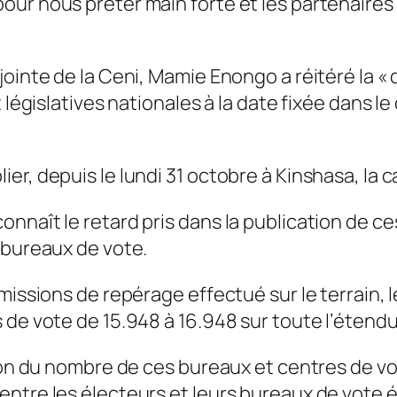
our nous prêter main forte et les partenaire
ointe de la Ceni, Mamie Enongo a réitéré la « 
 législatives nationales à la date fixée dans l
er, depuis le lundi 31 octobre à Kinshasa, la 
aît le retard pris dans la publication de ces l
 bureaux de vote.
 missions de repérage effectué sur le terrain,
 de vote de 15.948 à 16.948 sur toute l’étend
tion du nombre de ces bureaux et centres de vo
entre les électeurs et leurs bureaux de vote 