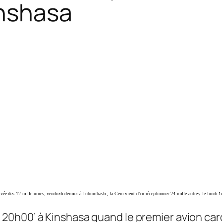
inshasa
rivée des 12 mille urnes, vendredi dernier à Lubumbashi, la Ceni vient d’en réceptionner 24 mille autres, le lundi 
st 20h00’ à Kinshasa quand le premier avion ca