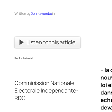
Written by
Don Kayembe
in
Listen to this article
Par Le Potentiel
–
la
nouv
Comminission Nationale
loi 
Electorale Independante-
dans
RDC
eche
deva