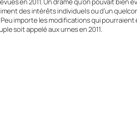
évues en 2011. Un drame qu’on pouvait bien évit
triment des intérêts individuels ou d’un quelco
 Peu importe les modifications qui pourraient ê
euple soit appelé aux urnes en 2011.