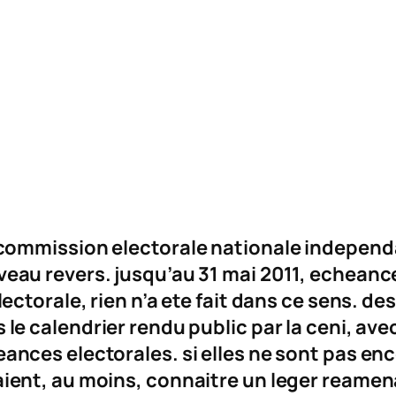
 commission electorale nationale independa
eau revers. jusqu’au 31 mai 2011, echeanc
electorale, rien n’a ete fait dans ce sens.
 le calendrier rendu public par la ceni, ave
ances electorales. si elles ne sont pas enc
ient, au moins, connaitre un leger reame