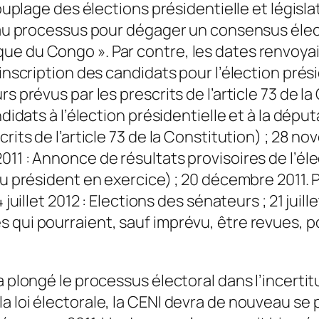
couplage des élections présidentielle et législ
s au processus pour dégager un consensus élec
ue du Congo ». Par contre, les dates renvoya
inscription des candidats pour l’élection prési
s prévus par les prescrits de l’article 73 de la
ndidats à l’élection présidentielle et à la dép
rits de l’article 73 de la Constitution) ; 28 no
011 : Annonce de résultats provisoires de l’él
du président en exercice) ; 20 décembre 2011. 
 juillet 2012 : Elections des sénateurs ; 21 jui
qui pourraient, sauf imprévu, être revues, po
 plongé le processus électoral dans l’incertitu
a loi électorale, la CENI devra de nouveau s