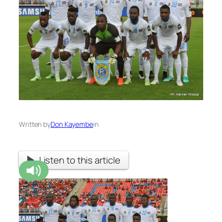
Written by
Don Kayembe
in
Listen to this article