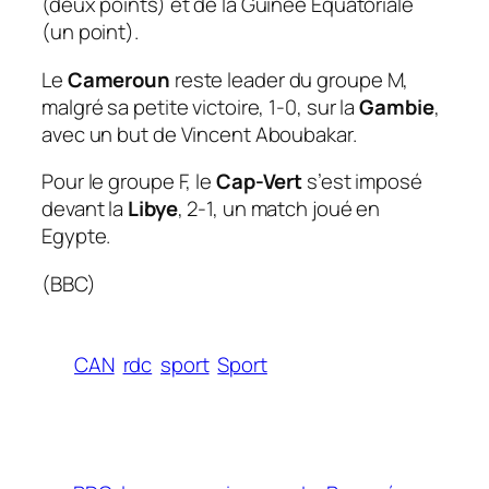
(deux points) et de la Guinée Equatoriale
(un point).
Le
Cameroun
reste leader du groupe M,
malgré sa petite victoire, 1-0, sur la
Gambie
,
avec un but de Vincent Aboubakar.
Pour le groupe F, le
Cap-Vert
s’est imposé
devant la
Libye
, 2-1, un match joué en
Egypte.
(BBC)
CAN
rdc
sport
Sport