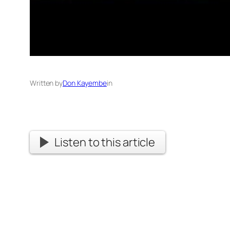
Written by
Don Kayembe
in
Listen to this article