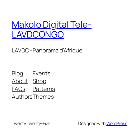
Makolo Digital Tele-
LAVDCONGO
LAVDC -Panorama d'Afrique
Blog
Events
About
Shop
FAQs
Patterns
Authors
Themes
Twenty Twenty-Five
Designed with
WordPress