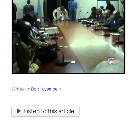
Written by
Don Kayembe
in
Listen to this article